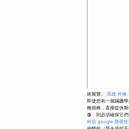
術展覽。
高雄 外燴
即使您有一個蹣跚學
種很棒，直接從休斯
像，則必須確保它
科目
google 搜尋
州餵的（我永遠找不到