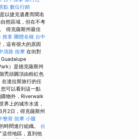
 茶點
數位行銷
是以捷克遺產而聞名
的自然區域，但在不考
。 得克薩斯州最佳
毒
推拿
團體名稱
台中
登，這有很大的原因
中清路 按摩
在街對
dalupe
Park）是德克薩斯州
個禿頭圓頂由粉紅色
，在達拉斯旅行的任
您可以看到這一點
，Riverwalk
世界上的城市水道，
年3月2日，得克薩斯州
中整骨
按摩 小腿
的時間進行組織。
台
了這些地區，直到他