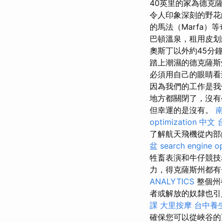
40英里的家為德克薩斯
令人印象深刻的野
的馬法（Marfa
巴頓溫泉，租用皮划
奧斯丁以外約45分
踏上潮濕的德克薩
必須用自己的眼睛看
因為我們的工作是我
地方都關閉了，沒有
但幸運的是沒有。
optimization 中文
了解航天飛機從內部
盆
search engine o
牲畜表演和牛仔競技
力，得克薩斯州都
ANALYTICS
整個州
者或解放的奴隸也引
課
大里按摩
台中養
確保您可以從峽谷的