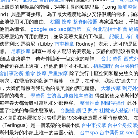
世界上最長的屏障島的南端，34英里長的帕德里島（Long
新埔整骨
sland）與墨西哥接壤。 為了最大程度地減少安靜假期的需求，
安全地使用可用的自由。
桃園 按摩
整脊師證照
專家還指出，千禧
稱他們為懶惰。
google seo
seo保證第一頁
台北記帳士推薦
經
受著應始終可用的壓力，並承受著大量的工作量。
記帳士 考什
監利比·羅德尼（Libby
南屯推拿
Rodney）表示，這可能是
焦慮。
足底按摩
調查中最令人驚訝的要素是，安靜的假期沒有發
的酒店建築群中，傳奇伴隨著一個女孩的精神。
台北 整骨
西式
他被迫在島上過夜，但他們似乎並不孤單...
指壓課程
台中國術
會計事務所
推拿
按摩
后里按摩
除了旅行市區空間和歷史悠久的
洞穴，在喬治敦的藍洞中游泳。 但是，在昨晚，我設法“迷失”
，大師們還擁有我見過的最美麗的酒吧櫃檯。
大雅按摩
到府外
和露營的機會。
學整骨
玄濟宮_康復推拿整復
得益於德克薩斯州
每年春天都會吸引當地和外部遊客。
整骨推薦
關鍵字操作
此外
涵蓋了北美的每個生態系統。
台胞證 護照 照片
社團法人登記申
2水庫是在科羅拉多河管理局於1938年建造墨水壩時形成的。 
Terlingua）是一個繁榮的採礦小鎮
台中市按摩
台中全身按摩
斯州最好的小鎮上唯一的幽靈小鎮。
台中spa
台中喬骨盆
seo