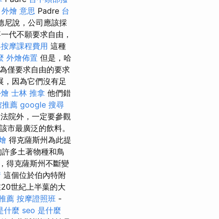
外燴 意思
Padre
台
羅德尼說，公司應該採
一代不願要求自由，
絡按摩課程費用
這種
麼
外燴佈置
但是，哈
因為僅要求自由的要求
展，因為它們沒有足
外燴
士林 推拿
他們錯
館推薦
google 搜尋
法院外，一定要參觀
了該市最廣泛的飲料。
燴
得克薩斯州為此提
的許多土著物種和鳥
，得克薩斯州不斷變
請
這個位於伯內特附
在20世紀上半葉的大
推薦
按摩證照班
-
 是什麼
seo 是什麼