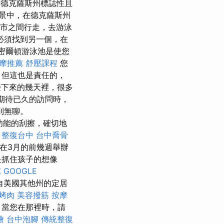
欣賞德克薩斯州標誌性且
景中，在德克薩斯州
城市之間行走，去游泳
必須找到另一個，在
密爾頓游泳池是使您
摩推薦
舒壓課程
您
，但這也是責任的，
下來的幾天裡，很多
期待已久的訪問時，
到無聊。
功能的刮擦，確切地
。
整復台中
台中喬骨
在3月的前幾週舉辦
是抓住孩子的想像
薦
GOOGLE
自美國其他州的定居
 烤肉
美容撥筋
按摩
 當您在那裡時，請
燴
台中泡腳
傳統整復