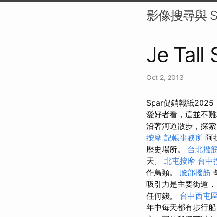
影像搜尋與 S
Je Tall
Oct 2, 2013
Spar促銷報紙20
愛好者看，這並不難
沿著河道散步，探索
按摩
記帳事務所
阿
歷史場所。
台北撥
天。
北屯按摩
台中
作鳥類。
臉部撥筋
吸引力是主要街道
任何錢。
台中西屯
年中每天都有步行船