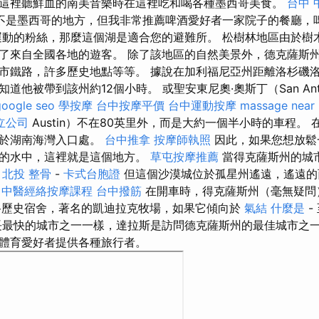
這裡聽鮮血的南美音樂時在這裡吃和喝各種墨西哥美食。
台中 
不是墨西哥的地方，但我非常推薦啤酒愛好者一家院子的餐廳，啤
運動的粉絲，那麼這個湖是適合您的避難所。 松樹林地區由於樹
了來自全國各地的遊客。 除了該地區的自然美景外，德克薩斯
市鐵路，許多歷史地點等等。 據說在加利福尼亞州距離洛杉磯洛
他被帶到該州約12個小時。 或聖安東尼奧·奧斯丁（San Anto
google seo
學按摩
台中按摩平價
台中運動按摩
massage near
立公司
Austin）不在80英里外，而是大約一個半小時的車程。
位於湖南海灣入口處。
台中推拿
按摩師執照
因此，如果您想放鬆
爽的水中，這裡就是這個地方。
草屯按摩推薦
當得克薩斯州的城
行
北投 整骨
-
卡式台胞證
但這個沙漠城位於孤星州遙遠，遙遠的
中醫經絡按摩課程
台中撥筋
在開車時，得克薩斯州（毫無疑問
路歷史宿舍，著名的凱迪拉克牧場，如果它傾向於
氣結
什麼是
-
最快的城市之一一樣，達拉斯是訪問德克薩斯州的最佳城市之
體育愛好者提供各種旅行者。