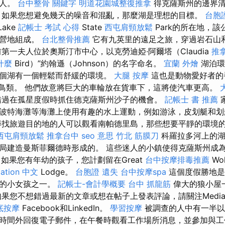
的人。
台中整骨
關鍵字
明道花園城整復推拿
得克薩斯州的邊界清
 如果您想避免幾天的噪音和混亂，那麼湖是理想的目標。
台胞
Lake
記帳士 考試 心得
State
西屯肩頸放鬆
Park的所在地，該
露營地組成。
台北整骨推薦
它有九英里的遠足之旅，穿過岩石山
第一夫人位於奧斯汀市中心，以克勞迪婭·阿爾塔（Claudia
推
是什麼
Bird）”約翰遜（Johnson）的名字命名。
宜蘭 外燴
湖泊環
個湖有一個輕鬆而舒緩的環境。
大腿 按摩
這也是動物愛好者的
有鳥類。 他們故意將巨大的車輪放在貨車下，這將使汽車更高。
過在孤星度假時抓住德克薩斯州沙子的機會。
記帳士 書 推薦
波特海灘等海灘上使用有趣的水上運動，例如游泳，皮划艇和
找旅遊目的地的人可以觀看南帕德里島，那些想要平靜的環境
西屯肩頸放鬆
推拿台中
seo 意思
竹北 筋膜刀
科羅拉多河上的湖
局建造曼斯菲爾德時形成的。 這些迷人的小鎮使得克薩斯州成
如果您有年幼的孩子，您計劃留在Great
台中按摩排毒推薦
Wo
zation 中文
Lodge。
台胞證 遺失
台中按摩spa
這個度假勝地是
歡的小女孩之一。
記帳士-會計學概要
台中 抓龍筋
偉大的狼小屋
如果您不想錯過最新的文章或想在帖子上發表評論，請關注Medi
底按摩
Facebook和LinkedIn。
學習按摩
被調查的人中有一半以
時間外回復電子郵件，在午餐時觀看工作場所消息，並參加與工