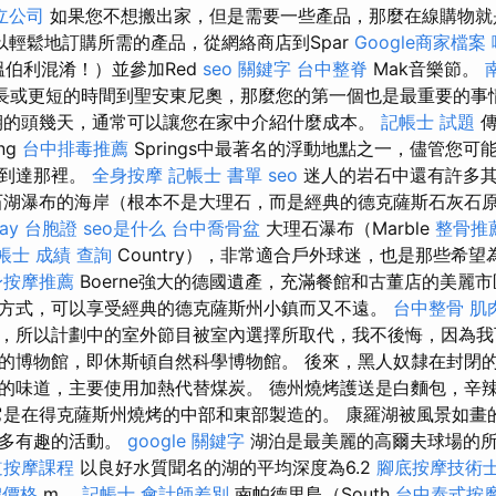
立公司
如果您不想搬出家，但是需要一些產品，那麼在線購物
以輕鬆地訂購所需的產品，從網絡商店到Spar
Google商家檔案
與溫伯利混淆！）並參加Red
seo 關鍵字
台中整脊
Mak音樂節。
長或更短的時間到聖安東尼奧，那麼您的第一個也是最重要的事
的頭幾天，通常可以讓您在家中介紹什麼成本。
記帳士 試題
傳
ng
台中排毒推薦
Springs中最著名的浮動地點之一，儘管您
力到達那裡。
全身按摩
記帳士 書單
seo
迷人的岩石中還有許多其
石湖瀑布的海岸（根本不是大理石，而是經典的德克薩斯石灰石
day 台胞證
seo是什么
台中喬骨盆
大理石瀑布（Marble
整骨推
帳士 成績 查詢
Country），非常適合戶外球迷，也是那些希
身按摩推薦
Boerne強大的德國遺產，充滿餐館和古董店的美麗
方式，可以享受經典的德克薩斯州小鎮而又不遠。
台中整骨
肌
，所以計劃中的室外節目被室內選擇所取代，我不後悔，因為我
的博物館，即休斯頓自然科學博物館。 後來，黑人奴隸在封閉
的味道，主要使用加熱代替煤炭。 德州燒烤護送是白麵包，辛
它是在得克薩斯州燒烤的中部和東部製造的。 康羅湖被風景如畫
許多有趣的活動。
google 關鍵字
湖泊是最美麗的高爾夫球場的
道按摩課程
以良好水質聞名的湖的平均深度為6.2
腳底按摩技術
體價格
m。
記帳士 會計師差別
南帕德里島（South
台中泰式按