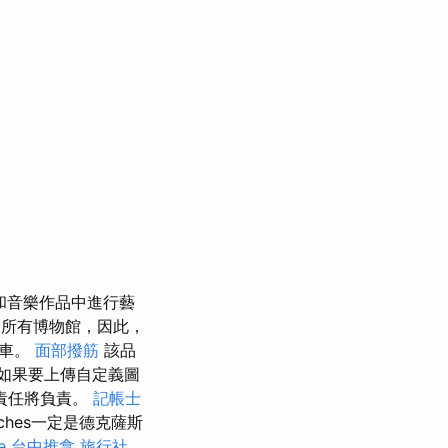
​​音樂作品中進行藝
所有博物館，因此，
兒車。
面部撥筋
該品
如果要上傳自定義圖
責任將負責。
記帳士
hes一定是德克薩斯
e
台中推拿
旅行社