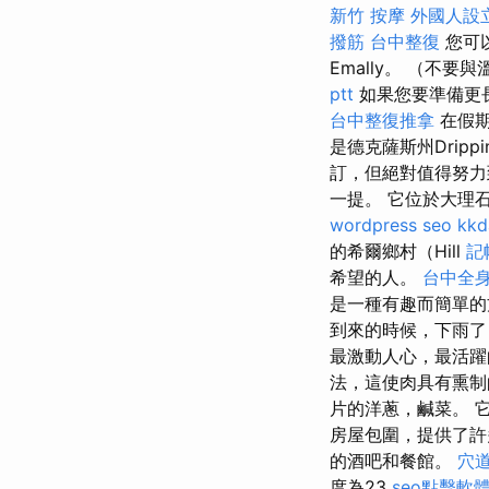
新竹 按摩
外國人設
撥筋
台中整復
您可
Emally。 （不要
ptt
如果您要準備更
台中整復推拿
在假期
是德克薩斯州Drippi
訂，但絕對值得努
一提。 它位於大理
wordpress seo
kk
的希爾鄉村（Hill
記
希望的人。
台中全
是一種有趣而簡單的
到來的時候，下雨了
最激動人心，最活躍
法，這使肉具有熏制
片的洋蔥，鹹菜。 
房屋包圍，提供了
的酒吧和餐館。
穴
度為23
seo點擊軟