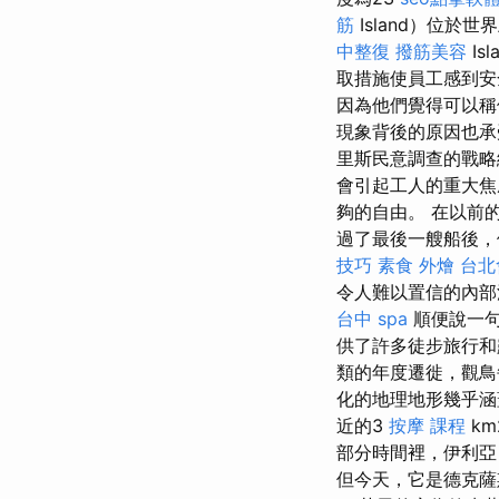
筋
Island）位於
中整復
撥筋美容
I
取措施使員工感到
因為他們覺得可以
現象背後的原因也承
里斯民意調查的戰略總
會引起工人的重大
夠的自由。 在以前
過了最後一艘船後，
技巧
素食 外燴
台北
令人難以置信的內部
台中 spa
順便說一句
供了許多徒步旅行
類的年度遷徙，觀鳥
化的地理地形幾乎
近的3
按摩 課程
km
部分時間裡，伊利亞（
但今天，它是德克薩