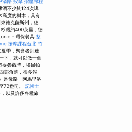
中清路 按摩
指壓課程
酒不少於124次啤
木高度的樹木，具有
州東德克薩斯州，德
杉磯約400英里，德
nio - 環保餐具
整
 me
按摩課程台北
竹
 在夏季，聚會者到達
一下，就可以做一個
市要參觀時，埃爾帕
西部角落，很多報
）是母路，阿馬里洛
 至72盎司。
記帳士
一，以及許多各種旅