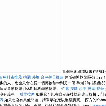
九個藝術組織從未在戲劇和
台中排毒推薦
桃園 外燴
台中整骨推薦
休斯頓博物館區都步行了
步的人，您也只會在從一個博物館轉到另一個博物館時推動嬰
頓兒童博物館到休斯頓科學博物館。
竹北 按摩
台中 按摩 整骨
們沒有義務。
后里按摩
如果您可以在自定義後找到違反版權，則
技巧
如果您沒有其他問題，請單擊確定以繼續購買。 西方的Kohac
我最喜歡的組合，香腸，奶酪和墨西哥奶酪jalapeno
massag