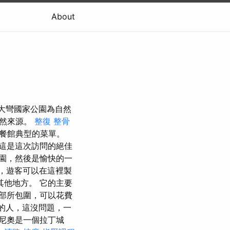
About
晚大彎國家公園為自然
自然來源。
整復 整骨
餐館典型的菜單。
，這是這次訪問的絕佳
園，然後是愉快的一
，遊客可以在這裡製
他地方。 它的主要
部所包圍，可以花費
的人，這沒問題，一
尼奧是一個拉丁城