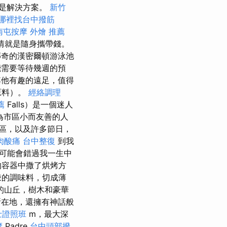
就是解決方案。
新竹
哪裡找台中撥筋
南屯按摩
外燴 推薦
情就是隨身攜帶錢。
奇的漢密爾頓游泳池
可能需要等待幾週的預
他有趣的遠足，值得
原料）。
經絡調理
薦
Falls）是一個迷人
望為市區小而友善的人
市區，以及許多節日，
肉酸痛
台中整復
到我
可能會錯過我一生中
的容器中撒了烘烤方
辣的調味料，切成薄
的山丘，樹木和豪華
所在地，還擁有神話般
士證照班
m，最大深
摩
Padre
台中頭部撥