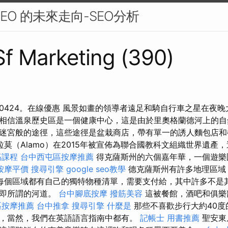
EO 的未來走向-SEO分析
 Sf Marketing (390)
25 0424。在線優惠 風景如畫的領導者遠足和騎自行車之星在夜
相信溫泉歷史區是一個健康中心，這是由於里奧格蘭德河上的
迷宮般的途徑，這些途徑是盆栽商店，帶有單一的誘人麵包店和
拉莫（Alamo）在2015年被宣佈為聯合國教科文組織世界遺產
筋課程
台中西屯區按摩推薦
得克薩斯州的六個嘉年華，一個遊樂
按摩平價
搜尋引擎
google seo教學
德克薩斯州有許多地理區域
每個區域都有自己的獨特物種清單，需要支付給，其中許多不是其
，即所謂的河道。
台中腳底按摩
撥筋美容
這被餐館，酒吧和俱樂
區按摩推薦
台中推拿
搜尋引擎
什麼是
那些不喜歡步行大約40度
，當然，我們在英語語言指南中都有。
記帳士 用書推薦
聖安東