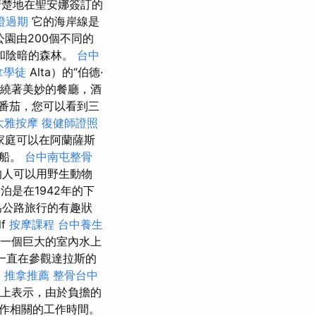
楚地在聖安娜簽訂的
證過期
它的海岸線是
公園由200個不同的
和陰暗的森林。
台中
拿學徒
Alta）的“伯德·
繞著美妙的餐廳，酒
番茄，您可以看到三
大雅按摩
復健師證照
家庭可以在阿蘭薩斯
划船。
台中南屯整骨
的人可以用野生動物
泊是在1942年的下
為公路旅行的有趣狀
lf
按摩課程
台中養生
一個巨大的室內水上
一直在參觀達拉斯的
a
推拿推薦
整骨台中
上表示，由於負擔的
作相關的工作時間。