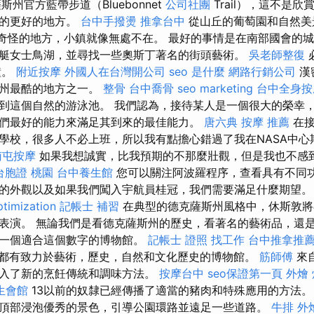
州官方藍帶步道（Bluebonnet
公司社團
Trail），這不是
花的更好的地方。
台中手撥燙
推拿台中
從山丘的葡萄園和自然美
）等奇怪的地方，小鎮就像無處不在。 最好的事情是在南部國會的
艇女士鳥湖，並尋找一些奧斯丁著名的街頭藝術。
吳老師整復
鐘。
附近按摩
外國人在台灣開公司
seo 是什麼
網路行銷公司
漢
斯州最酷的地方之一。
整骨
台中喬骨
seo marketing
台中全身按
到這個自然的游泳池。 我們認為，接待某人是一個很大的榮幸
們最好的能力來滿足其到來的最佳能力。
唐六典
按摩 推薦
在接
學校，很多人不必上班，所以我有點擔心錯過了我在NASA中心
南屯按摩
如果我想誠實，比我預期的不那麼壯觀，但是我也不感
台胞證 桃園
台中養生館
您可以關注阿波羅程序，查看具有不同
的外觀以及如果我們闖入宇航員桂冠，我們需要滿足什麼期望
ptimization
記帳士 補習
在典型的德克薩斯州風格中，休斯敦將
表演。 無論我們是看德克薩斯州的歷史，看著名的藝術品，還
有一個適合這個數字的博物館。
記帳士 證照 找工作
台中推拿推
都有致力於藝術，歷史，自然和文化歷史的博物館。
筋師傅
來
入了新的烹飪傳統和調味方法。
按摩台中
seo保證第一頁
外燴
生會館
13以前的奴隸已經傳播了適當的豬肉和特殊應用的方法。
頂部浸泡優秀的景色，引導公園環路並遠足一些道路。
牛排 外