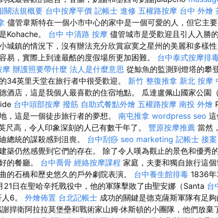
相關法規概要
台中按摩平價
記帳士 進修
五權路按摩
台中 外燴
拿
儘管韋斯特在一個小市中心的家中是一個可愛的人，但它主要
Kohache。
台中 中清路 按摩
儘管城市是受歡迎且引人入勝
小城鎮的情況下，沒有辦法充分欣賞寂寞之星州的美麗和多樣性
容易，實際上到達最酷的度假場所更加困難。
台中泰式按摩排
按摩
辦護照要帶什麼
法人是什麼意思
從鯨魚的監測到燈塔的攀
的34英里天堂在旅行者中很受歡迎。
新竹 整復推拿
新北 按摩
酒店，這是我個人最喜歡的住宿地點。 瓜達盧佩山國家公園（Gua
wide
台中頭部按摩
撥筋
自助式餐點外燴
五權路按摩
南投 外燴
地，這是一個徒步旅行者的夢想。
南屯推拿
wordpress seo
這
5英尺高，令人印象深刻的人已有數千年了。
豐原按摩推薦
當然
尼迪總統的謀殺感到沮喪。
台中刮痧
seo marketing
記帳士 接案
築仍然感覺到它們的存在。 除了令人嘆為觀止的景色和優秀的購物外
最好的餐廳。
台中喬骨
經絡按摩課程
家庭，夫妻和獨自旅行這個
曲的石橋和歷史悠久的戶外劇院表演。
台中養生館排毒
1836
月21日在聖哈辛托戰役中，他的軍隊擊敗了由聖安娜（Santa
台
哥人6。
外燴佈置
台北記帳士
成功的關鍵是德克薩斯軍隊有足夠
謝捍衛阿拉拉莫堡壘和戰術家山姆·休斯頓的小團隊，他們放棄