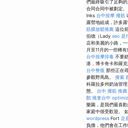
們最終吸引了足夠
合同合同中被劃定。
Inks
台中按摩
撥筋
露營地組成，許多
筋膜放鬆推薦
這位前
伯德（Lady
seo 
店和美麗的小路，一
月至11月的一些稀
台中按摩排毒
不要錯
港，博卡奇卡和羅克
台中整復
那些正在尋
參觀野馬島。
搜索
科羅拉多州奶油管理
態。
台中 撥筋 推薦
館
推拿台中
optimi
樂園，是我們最喜
家庭中很受歡迎。 
wordpress
Fort
足
負擔，他們會在工作