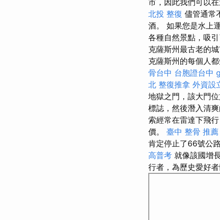
市，因此我們可以在
北投 整復
儘管通常
酒。 如果您是水上
各種自然景點，吸引
克薩斯州最古老的城
克薩斯州的每個人都知道
骨台中
台胞證台中
北 整復推拿
外資設
地獄之門，該大門
標誌，然後潛入清
索經常在雷達下飛
價。
臺中 整骨 推薦
肯定停止了66號公
高普考
就像該國增長
行者，為歷史愛好者