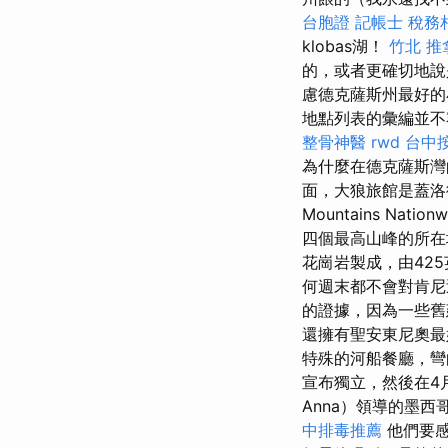
台胞證
記帳士 稅務
klobas湖！
竹北 推
的，或者更確切地說是
慮德克薩斯州最好的
地點列表的彙編並不
整骨神醫
rwd
台中
為什麼在德克薩斯灣
面，大狼旅館是蓋洛德
Mountains Nation
四個最高山峰的所在
花崗岩製成，由42
何週末都不會對肯
的證據，因為一些舊建
還擁有聖安東尼奧
特殊的河船餐廳，彎
宣布獨立，然後在4
Anna）領導的墨西
中排毒推薦
他們要感